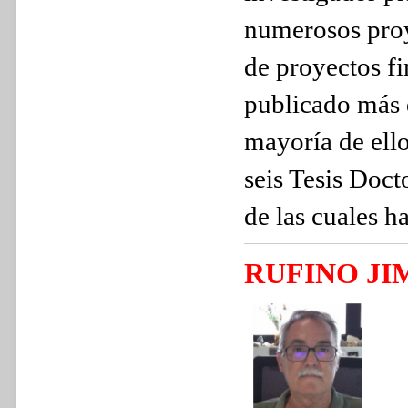
numerosos proy
de proyectos f
publicado más d
mayoría de ello
seis Tesis Doct
de las cuales h
RUFINO J