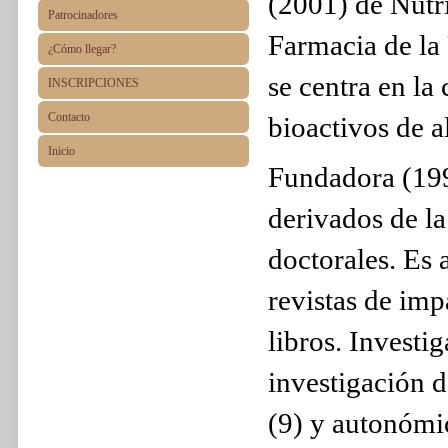
(2001) de Nutr
Patrocinadores
Farmacia de la 
¿Cómo llegar?
se centra en la
INSCRIPCIONES
Contacto
bioactivos de 
Inicio
Fundadora (199
derivados de la
doctorales. Es 
revistas de imp
libros. Investi
investigación d
(9) y autonómic