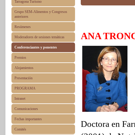
Tarragona Turismo
Grupo SEM-Alimentos y Congresos
anteriores
Resúmenes
ANA TRON
Moderadores de sesiones temáticas
Conferenciantes y ponentes
Premios
Alojamientos
Presentación
PROGRAMA
Intranet
Comunicaciones
Fechas importantes
Doctora en Far
Comités