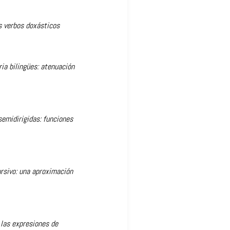
s verbos doxásticos
ia bilingües: atenuación
semidirigidas: funciones
ursivo: una aproximación
 las expresiones de