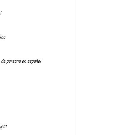
l
ico
 de persona en español
agen