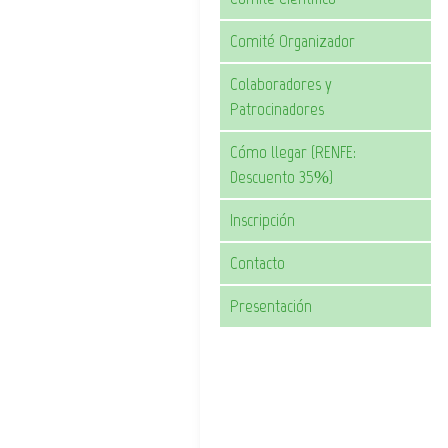
Comité Organizador
Colaboradores y
Patrocinadores
Cómo llegar (RENFE:
Descuento 35%)
Inscripción
Contacto
Presentación