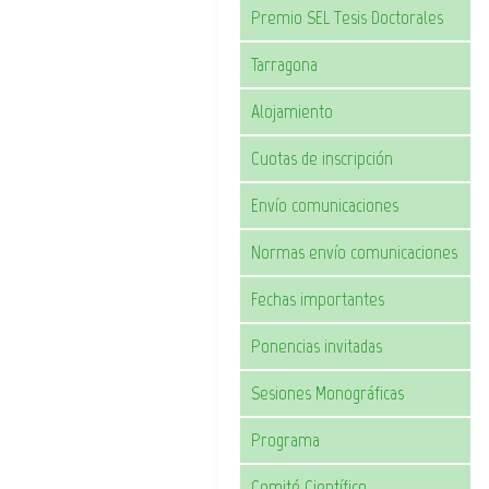
Premio SEL Tesis Doctorales
Tarragona
Alojamiento
Cuotas de inscripción
Envío comunicaciones
Normas envío comunicaciones
Fechas importantes
Ponencias invitadas
Sesiones Monográficas
Programa
Comité Científico