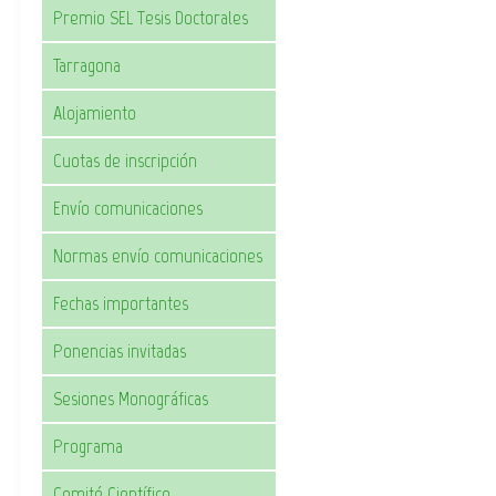
Premio SEL Tesis Doctorales
Tarragona
Alojamiento
Cuotas de inscripción
Envío comunicaciones
Normas envío comunicaciones
Fechas importantes
Ponencias invitadas
Sesiones Monográficas
Programa
Comité Científico