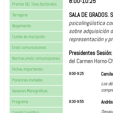
8:00-10:25
Premio SEL Tesis Doctorales
SALA DE GRADOS. Se
Tarragona
psicolingüística c
Alojamiento
sobre adquisición de
Cuotas de inscripción
representación y p
Envío comunicaciones
Presidentes Sesión:
Normas envío comunicaciones
del Carmen Horno-Ch
Fechas importantes
9:00-9:25
Camila
Ponencias invitadas
Los déf
compre
Sesiones Monográficas
Programa
9:30-9:55
Andrés 
Desaju
Comité Científico