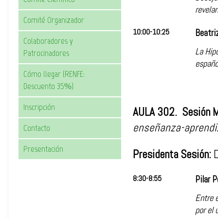
revela
Comité Organizador
10:00-10:25
Beatri
Colaboradores y
La Hipó
Patrocinadores
españo
Cómo llegar (RENFE:
Descuento 35%)
Inscripción
AULA 302. Sesión M
enseñanza-aprendi
Contacto
Presentación
Presidenta Sesión:
D
8:30-8:55
Pilar 
Entre e
por el 