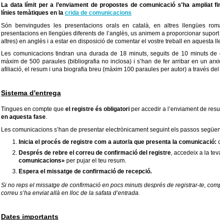
La data límit per a l’enviament de propostes de comunicació
s'ha ampliat f
línies temàtiques en la
crida de comunicacions
Són benvingudes les presentacions orals en català, en altres llengües ro
presentacions en llengües diferents de l’anglès, us animem a proporcionar suport 
altres) en anglès i a estar en disposició de comentar el vostre treball en aquesta l
Les comunicacions tindran una durada de 18 minuts, seguits de 10 minuts de d
màxim de 500 paraules (bibliografia no inclosa) i s’han de fer arribar en un arxiu 
afiliació, el resum
i una biografia breu (màxim 100 paraules per autor) a través de
Sistema d'entrega
Tingues en compte que
el registre és obligatori
per accedir a l’enviament de res
en aquesta fase
.
Les comunicacions s’han de presentar electrònicament seguint els passos següen
Inicia el procés de registre com a autor/a que presenta la comunicació:
c
Després de rebre el correu de confirmació del registre
, accedeix a la tev
comunicacions»
per pujar el teu resum.
Espera el missatge de confirmació de recepció.
Si no reps el missatge de confirmació en pocs minuts després de registrar-te, comp
correu s’ha enviat allà en lloc de la safata d’entrada.
Dates importants