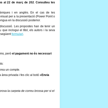
ins al 22 de març de 202
.
Consulteu les
màniques i en anglès. En el cas de les
visual per a la presentació (Power Point o
lengua en la discussió posterior.
iscussió. Les propostes han de tenir un
que inclogui el títol, els autors i la seva
l següent
formulari
.
ums, però
el pagament no és necessari
ts:
rea un compte.
a àrea privada i fes clic al botó
«Envia
rova la carpeta de correu brossa per si el