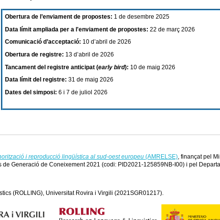
Obertura de l’enviament de propostes:
1 de desembre 2025
Data límit ampliada per a l'enviament de propostes:
22 de març 2026
Comunicació d’acceptació:
10 d’abril de 2026
Obertura de registre:
13 d’abril de 2026
Tancament del registre anticipat (
early bird
):
10 de maig 2026
Data límit del registre:
31 de maig 2026
Dates del simposi:
6 i 7 de juliol 2026
norització i reproducció lingüística al sud-oest europeu
(AMRELSE)
, finançat pel M
es de Generació de Coneixement 2021 (codi: PID2021-125859NB-I00) i pel Departa
ics (ROLLING), Universitat Rovira i Virgili (2021SGR01217).