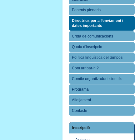
Ponents plenaris
Directrius per a l’enviament i
dates importants
Crida de comunicacions
Quota d'inscripció
Política lingüística del Simposi
Com arribar-hi?
Comitè organitzador i científic
Programa
Allotjament
Contacte
Inscripció
Assistent