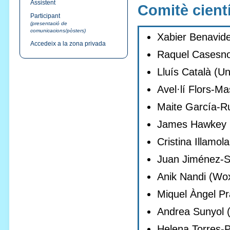
Assistent
Comitè cientí
Participant
(presentació de
comunicacions/pòsters)
Xabier Benavide
Accedeix a la zona privada
Raquel Casesnov
Lluís Català (Un
Avel·lí Flors-Mas
Maite García-Ru
James Hawkey (U
Cristina Illamol
Juan Jiménez-Sa
Anik Nandi (Wox
Miquel Àngel Pra
Andrea Sunyol (
Helena Torres-Pu