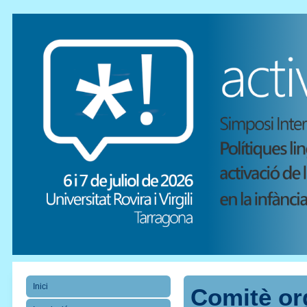
Inici
Comitè or