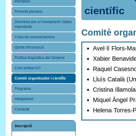
Inscripció
científic
Ponents plenaris
Directrius per a l’enviament i dates
importants
Comitè organ
Crida de comunicacions
Avel·lí Flors-Mas
Quota d'inscripció
Xabier Benavide
Política lingüística del Simposi
Raquel Casesnov
Com arribar-hi?
Lluís Català (Un
Comitè organitzador i científic
Cristina Illamol
Programa
Miquel Àngel Pra
Allotjament
Helena Torres-Pu
Contacte
Inscripció