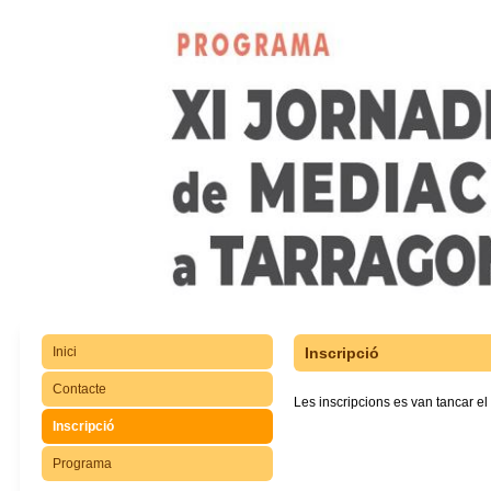
Inici
Inscripció
Contacte
Les inscripcions es van tancar el
Inscripció
Programa