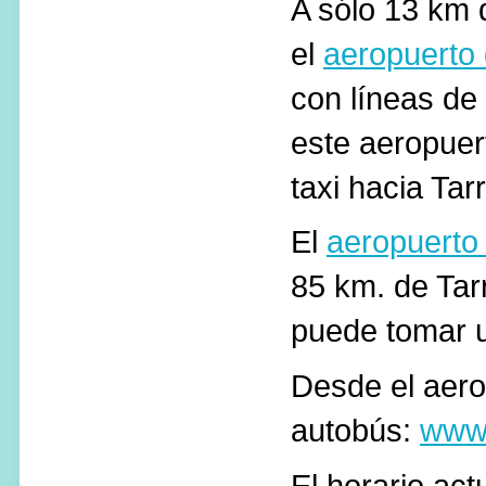
A sólo 13 km 
el
aeropuerto
con líneas de
este aeropuer
taxi hacia Tar
El
aeropuerto 
85 km. de Tar
puede tomar u
Desde el aero
autobús:
www.
El horario act