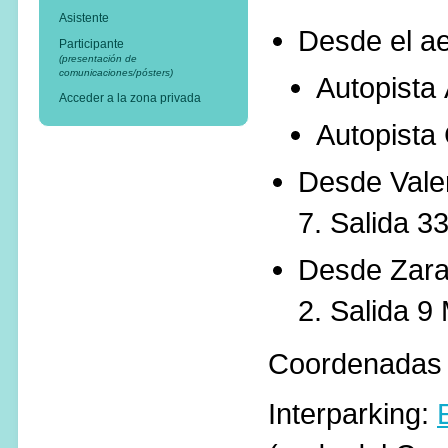
Asistente
Desde el
ae
Participante
(presentación de
comunicaciones/pósters)
Autopista
Acceder a la zona privada
Autopista
Desde
Vale
7
.
Salida
3
Desde
Zar
2
.
Salida
9
Coordenadas 
Interparking: