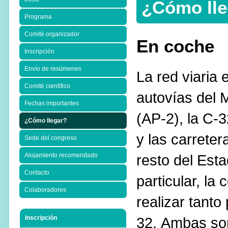
¿Cómo lle
Programa
Comité organizador
En coche
Inscripción
Envío de resúmenes
La
red
viaria 
Comité científico
autovías
del 
Fechas importantes
(
AP-
2)
,
la C-
3
¿Cómo llegar?
y
las
carreter
Sede del congreso
Alojamiento recomendado
resto
del Est
Contacto
particular,
la 
Colaboradores
realizar
tanto
Inscripción
32
.
Ambas
so