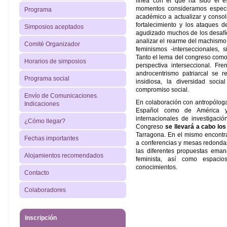
línea con el que ha sido el es
momentos consideramos especia
Programa
académico a actualizar y consol
fortalecimiento y los ataques 
Simposios aceptados
agudizado muchos de los desafío
analizar el rearme del machismo,
Comité Organizador
feminismos -interseccionales, 
Tanto el lema del congreso como
Horarios de simposios
perspectiva interseccional. Fr
androcentrismo patriarcal se 
Programa social
insidiosa, la diversidad soci
compromiso social.
Envío de Comunicaciones.
En colaboración con antropóloga
Indicaciones
Español como de América y
internacionales de investigació
¿Cómo llegar?
Congreso
se llevará a cabo los
Tarragona. En el mismo encontra
Fechas importantes
a conferencias y mesas redondas
las diferentes propuestas eman
Alojamientos recomendados
feminista, así como espacio
conocimientos.
Contacto
Colaboradores
Inscripción