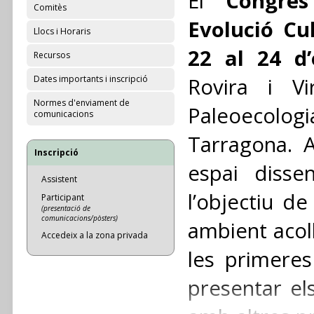
El
Congrés
Comitès
Evolució Cu
Llocs i Horaris
22 al 24 d
Recursos
Dates importants i inscripció
Rovira i Vir
Normes d'enviament de
Paleoecologia
comunicacions
Tarragona. 
Inscripció
espai disse
Assistent
l’objectiu d
Participant
(presentació de
comunicacions/pòsters)
ambient acoll
Accedeix a la zona privada
les primeres
presentar els