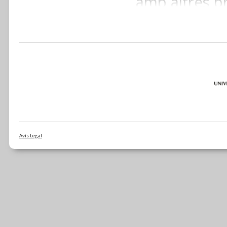
amb altres pr
El congrés se
l’arqueologi
que combin
fomentar no
presentacion
temàtiques
Avís Legal
biomarcad
paleoantro
experimental 
així com la g